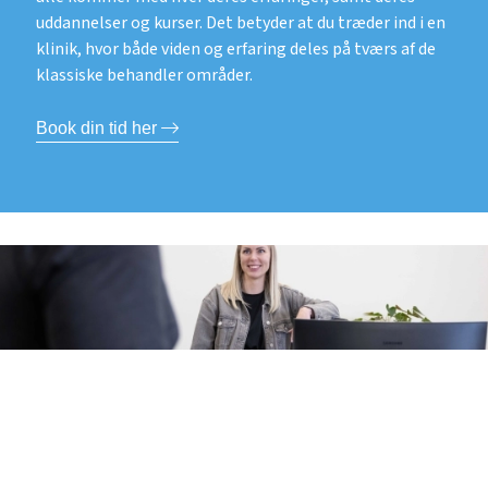
uddannelser og kurser. Det betyder at du træder ind i en
klinik, hvor både viden og erfaring deles på tværs af de
klassiske behandler områder.
Book din tid her
Mød vores team