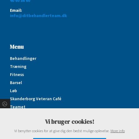
40 60 86 60
Email:
info@ditbehandlerteam.dk
Menu
Behandlinger
Træning
Fitness
Barsel
Løb
Skanderborg Veteran Café
Teamet
Priser
Vi bruger cookies!
Kontakt
Vi benytter cookies for at give dig den bedst mulige oplevelse.
More info