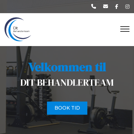
Gå
til
hovedindhold
Velkommen til
DIT BEHANDLERTEAM
BOOK TID