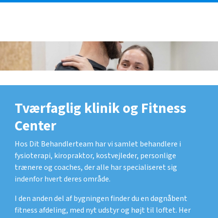
Tværfaglig klinik og Fitness
Center
Hos Dit Behandlerteam har vi samlet behandlere i
fysioterapi, kiropraktor, kostvejleder, personlige
trænere og coaches, der alle har specialiseret sig
indenfor hvert deres område.
I den anden del af bygningen finder du en døgnåbent
fitness afdeling, med nyt udstyr og højt til loftet. Her