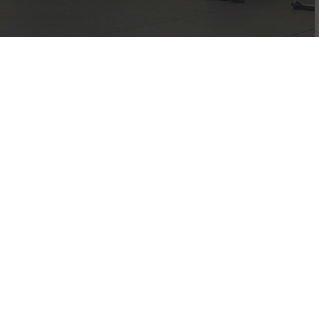
Skanderborgs nok bedste
behandlerteam,
- der ikke er bange for at tage fat og gøre en forskel.
Specialiseret fysioterapi