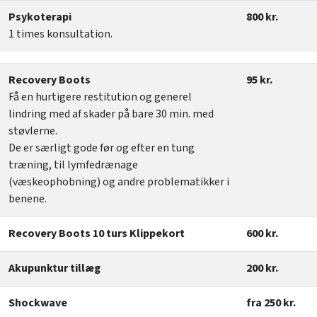
Psykoterapi
800 kr.
1 times konsultation.
Recovery Boots
95 kr.
Få en hurtigere restitution og generel
lindring med af skader på bare 30 min. med
støvlerne.
De er særligt gode før og efter en tung
træning, til lymfedrænage
(væskeophobning) og andre problematikker i
benene.
Recovery Boots 10 turs Klippekort
600 kr.
Akupunktur tillæg
200 kr.
Shockwave
fra 250 kr.