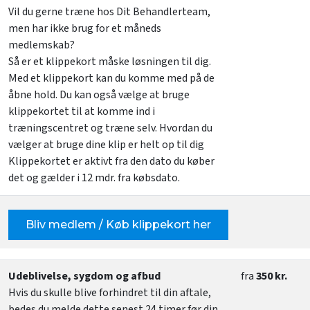
Vil du gerne træne hos Dit Behandlerteam,
men har ikke brug for et måneds
medlemskab?
Så er et klippekort måske løsningen til dig.
Med et klippekort kan du komme med på de
åbne hold. Du kan også vælge at bruge
klippekortet til at komme ind i
træningscentret og træne selv. Hvordan du
vælger at bruge dine klip er helt op til dig
Klippekortet er aktivt fra den dato du køber
det og gælder i 12 mdr. fra købsdato.
Bliv medlem / Køb klippekort her
Udeblivelse, sygdom og afbud
fra
350 kr.
Hvis du skulle blive forhindret til din aftale,
bedes du melde dette senest 24 timer før din