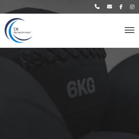
Gå
til
hovedindhold