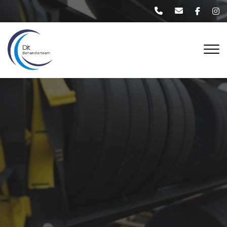
Gå
til
hovedindhold