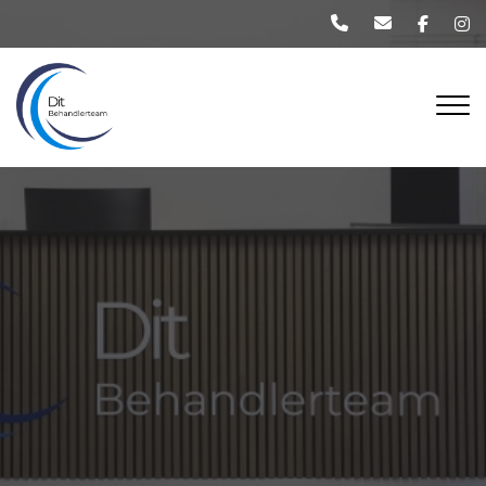
Gå
til
hovedindhold